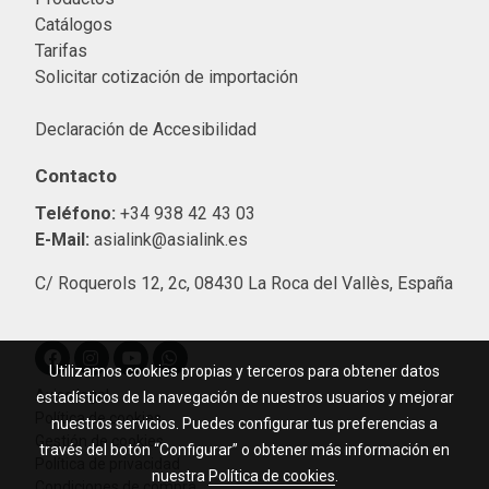
Catálogos
Tarifas
Solicitar cotización de importació
n
Declaración de Accesibilidad
Contacto
Teléfono:
+34 938 42 43 03
E-Mail:
asialink@asialink.es
C/ Roquerols 12, 2c, 08430 La Roca del Vallès, España
Utilizamos cookies propias y terceros para obtener datos
Aviso legal
estadísticos de la navegación de nuestros usuarios y mejorar
Política de cookies
nuestros servicios. Puedes configurar tus preferencias a
Gestión de cookies
través del botón “Configurar” o obtener más información en
Política de privacidad
nuestra
Política de cookies
.
Condiciones de compra