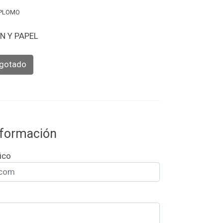
-PLOMO
oN Y PAPEL
gotado
información
ico