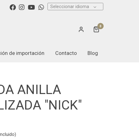
Seleccionar idioma
0
ación de importación
Contacto
Blog
DA ANILLA
IZADA "NICK"
ncluido)