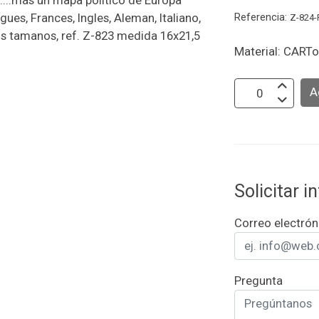
l....mas un mapa politico de Europa
Referencia:
ues, Frances, Ingles, Aleman, Italiano,
Z-824
os tamanos, ref. Z-823 medida 16x21,5
Material: CART
A
Solicitar 
Correo electrón
Pregunta