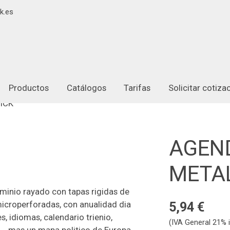
k.es
Productos
Catálogos
Tarifas
Solicitar cotiz
ICK"
AGEN
METAL
uminio rayado con tapas rigidas de
microperforadas, con anualidad dia
5,94 €
s, idiomas, calendario trienio,
(IVA General 21% i