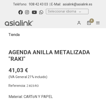
Teléfono:
938 42 43 03
| E-Mail:
asialink@asialink.es
Seleccionar idioma
0
Tienda
AGENDA ANILLA METALIZADA
"RAKI"
41,03 €
(IVA General 21% incluido)
Referencia:
Z-823-RO
Material: CARToN Y PAPEL