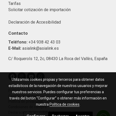
Tarifas
Solicitar cotización de importació
n
Declaración de Accesibilidad
Contacto
Teléfono:
+34 938 42 43 03
E-Mail:
asialink@asialink.es
C/ Roquerols 12, 2c, 08430 La Roca del Vallès, España
Utilizamos cookies propias y terceros para obtener datos
Aviso legal
estadísticos de la navegación de nuestros usuarios y mejorar
Política de cookies
nuestros servicios. Puedes configurar tus preferencias a
Gestión de cookies
través del botón “Configurar” o obtener más información en
Política de privacidad
nuestra
Política de cookies
.
Condiciones de compra
Declaración de accesibilidad