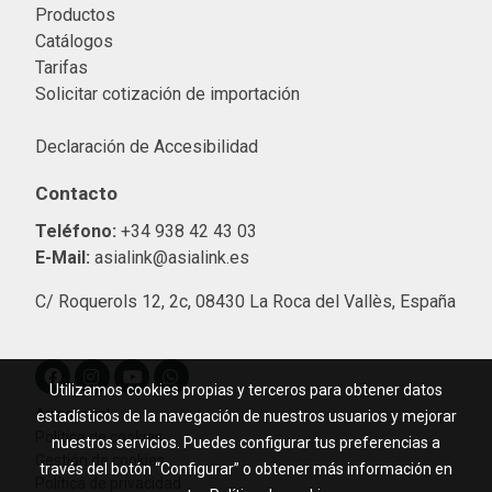
Productos
Catálogos
Tarifas
Solicitar cotización de importació
n
Declaración de Accesibilidad
Contacto
Teléfono:
+34 938 42 43 03
E-Mail:
asialink@asialink.es
C/ Roquerols 12, 2c, 08430 La Roca del Vallès, España
Utilizamos cookies propias y terceros para obtener datos
Aviso legal
estadísticos de la navegación de nuestros usuarios y mejorar
Política de cookies
nuestros servicios. Puedes configurar tus preferencias a
Gestión de cookies
través del botón “Configurar” o obtener más información en
Política de privacidad