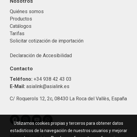
Nosotros
Quiénes somos
Productos
Catálogos
Tarifas
Solicitar cotización de importació
n
Declaración de Accesibilidad
Contacto
Teléfono:
+34 938 42 43 03
E-Mail:
asialink@asialink.es
C/ Roquerols 12, 2c, 08430 La Roca del Vallès, España
Utilizamos cookies propias y terceros para obtener datos
Aviso legal
estadísticos de la navegación de nuestros usuarios y mejorar
Política de cookies