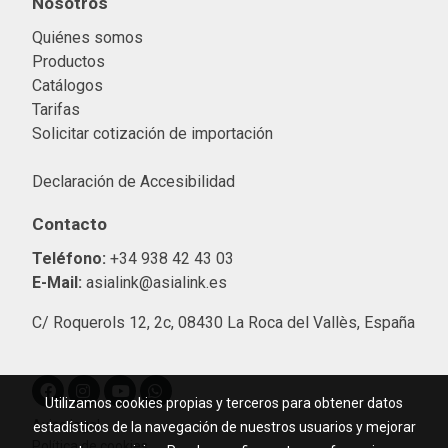
Nosotros
Quiénes somos
Productos
Catálogos
Tarifas
Solicitar cotización de importació
n
Declaración de Accesibilidad
Contacto
Teléfono:
+34 938 42 43 03
E-Mail:
asialink@asialink.es
C/ Roquerols 12, 2c, 08430 La Roca del Vallès, España
Utilizamos cookies propias y terceros para obtener datos
Aviso legal
estadísticos de la navegación de nuestros usuarios y mejorar
Política de cookies