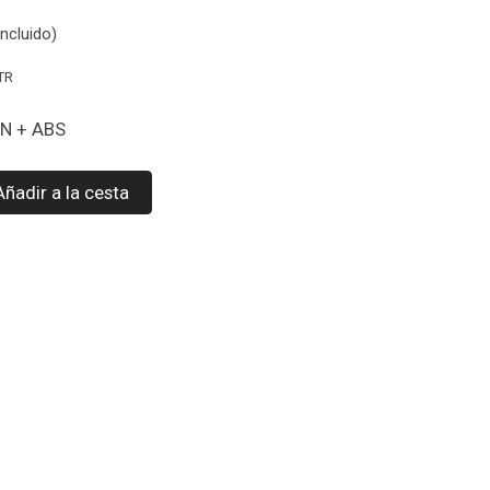
ncluido)
TR
oN + ABS
Añadir a la cesta