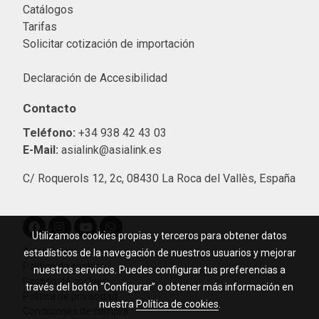
Catálogos
Tarifas
Solicitar cotización de importació
n
Declaración de Accesibilidad
Contacto
Teléfono:
+34 938 42 43 03
E-Mail:
asialink@asialink.es
C/ Roquerols 12, 2c, 08430 La Roca del Vallès, España
Utilizamos cookies propias y terceros para obtener datos
Aviso legal
estadísticos de la navegación de nuestros usuarios y mejorar
Política de cookies
nuestros servicios. Puedes configurar tus preferencias a
Gestión de cookies
través del botón “Configurar” o obtener más información en
Política de privacidad
nuestra
Política de cookies
.
Condiciones de compra