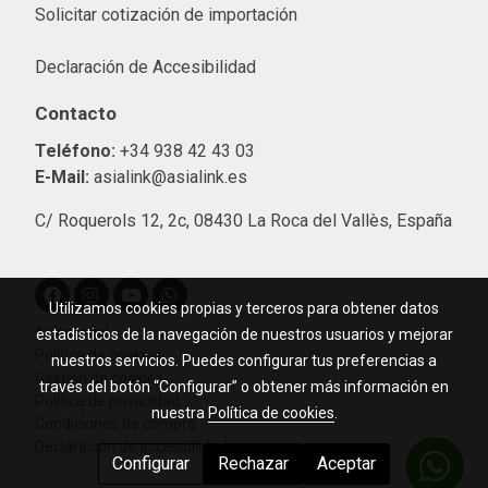
Solicitar cotización de importació
n
Declaración de Accesibilidad
Contacto
Teléfono:
+34 938 42 43 03
E-Mail:
asialink@asialink.es
C/ Roquerols 12, 2c, 08430 La Roca del Vallès, España
Utilizamos cookies propias y terceros para obtener datos
Aviso legal
estadísticos de la navegación de nuestros usuarios y mejorar
Política de cookies
nuestros servicios. Puedes configurar tus preferencias a
Gestión de cookies
través del botón “Configurar” o obtener más información en
Política de privacidad
nuestra
Política de cookies
.
Condiciones de compra
Declaración de accesibilidad
Configurar
Rechazar
Aceptar