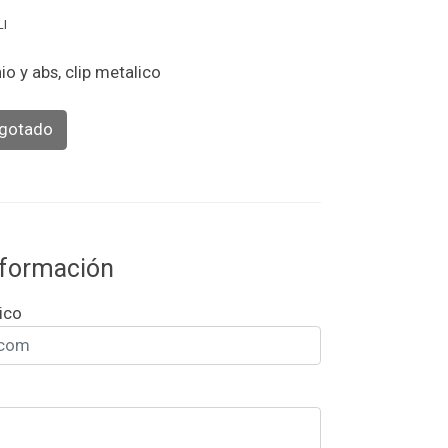
LI
io y abs, clip metalico
gotado
información
ico