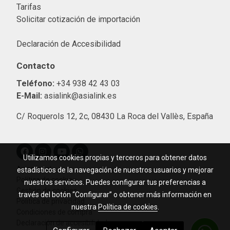
Tarifas
Solicitar cotización de importació
n
Declaración de Accesibilidad
Contacto
Teléfono:
+34 938 42 43 03
E-Mail:
asialink@asialink.es
C/ Roquerols 12, 2c, 08430 La Roca del Vallès, España
Utilizamos cookies propias y terceros para obtener datos
Aviso legal
estadísticos de la navegación de nuestros usuarios y mejorar
Política de cookies
nuestros servicios. Puedes configurar tus preferencias a
Gestión de cookies
través del botón “Configurar” o obtener más información en
Política de privacidad
nuestra
Política de cookies
.
Condiciones de compra
Declaración de accesibilidad