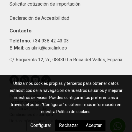
Solicitar cotización de importació
n
Declaración de Accesibilidad
Contacto
Teléfono:
+34 938 42 43 03
E-Mail:
asialink@asialink.es
C/ Roquerols 12, 2c, 08430 La Roca del Vallès, España
Utilizamos cookies propias y terceros para obtener datos
Aviso legal
estadísticos de la navegación de nuestros usuarios y mejorar
Política de cookies
nuestros servicios. Puedes configurar tus preferencias a
Gestión de cookies
través del botón “Configurar” o obtener más información en
Política de privacidad
nuestra
Política de cookies
.
Condiciones de compra
Declaración de accesibilidad
Configurar
Rechazar
Aceptar