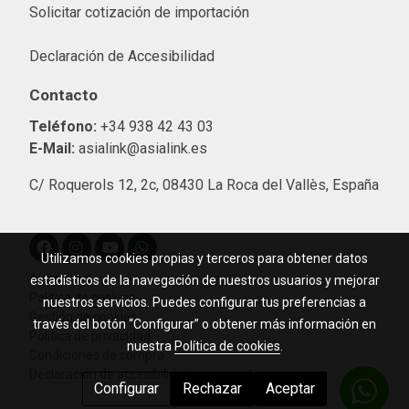
Solicitar cotización de importació
n
Declaración de Accesibilidad
Contacto
Teléfono:
+34 938 42 43 03
E-Mail:
asialink@asialink.es
C/ Roquerols 12, 2c, 08430 La Roca del Vallès, España
Utilizamos cookies propias y terceros para obtener datos
Aviso legal
estadísticos de la navegación de nuestros usuarios y mejorar
Política de cookies
nuestros servicios. Puedes configurar tus preferencias a
Gestión de cookies
través del botón “Configurar” o obtener más información en
Política de privacidad
nuestra
Política de cookies
.
Condiciones de compra
Declaración de accesibilidad
Configurar
Rechazar
Aceptar