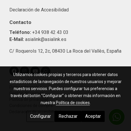
Declaración de Accesibilidad
Contacto
Teléfono:
+34 938 42 43 03
E-Mail:
asialink@asialink.es
C/ Roquerols 12, 2c, 08430 La Roca del Vallès, España
Utilizamos cookies propias y terceros para obtener datos
Aviso legal
estadísticos de la navegación de nuestros usuarios y mejorar
Política de cookies
nuestros servicios. Puedes configurar tus preferencias a
Gestión de cookies
través del botón “Configurar” o obtener más información en
Política de privacidad
nuestra
Política de cookies
.
Condiciones de compra
Declaración de accesibilidad
Configurar
Rechazar
Aceptar