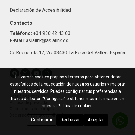
Declaración de Accesibilidad
Contacto
Teléfono:
+34 938 42 43 03
E-Mail:
asialink@asialink.es
C/ Roquerols 12, 2c, 08430 La Roca del Vallès, España
Utilizamos cookies propias y terceros para obtener datos
Aviso legal
estadísticos de la navegación de nuestros usuarios y mejorar
Política de cookies
nuestros servicios. Puedes configurar tus preferencias a
Gestión de cookies
través del botón “Configurar” o obtener más información en
Política de privacidad
nuestra
Política de cookies
.
Condiciones de compra
Declaración de accesibilidad
Configurar
Rechazar
Aceptar