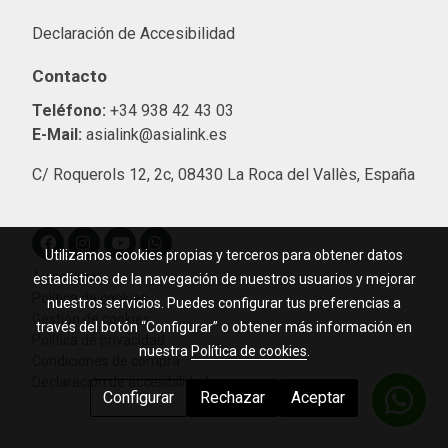
Declaración de Accesibilidad
Contacto
Teléfono:
+34 938 42 43 03
E-Mail:
asialink@asialink.es
C/ Roquerols 12, 2c, 08430 La Roca del Vallès, España
Utilizamos cookies propias y terceros para obtener datos
Aviso legal
estadísticos de la navegación de nuestros usuarios y mejorar
Política de cookies
nuestros servicios. Puedes configurar tus preferencias a
Gestión de cookies
través del botón “Configurar” o obtener más información en
Política de privacidad
nuestra
Política de cookies
.
Condiciones de compra
Declaración de accesibilidad
Configurar
Rechazar
Aceptar