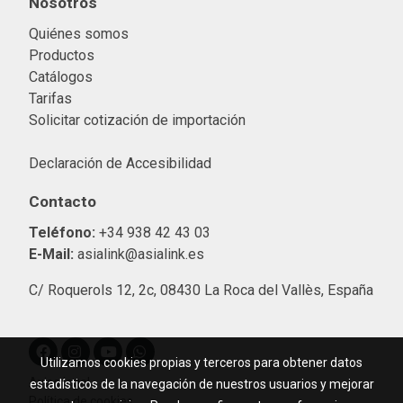
Nosotros
Quiénes somos
Productos
Catálogos
Tarifas
Solicitar cotización de importació
n
Declaración de Accesibilidad
Contacto
Teléfono:
+34 938 42 43 03
E-Mail:
asialink@asialink.es
C/ Roquerols 12, 2c, 08430 La Roca del Vallès, España
Utilizamos cookies propias y terceros para obtener datos
Aviso legal
estadísticos de la navegación de nuestros usuarios y mejorar
Política de cookies