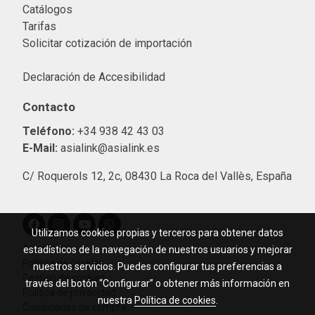
Catálogos
Tarifas
Solicitar cotización de importació
n
Declaración de Accesibilidad
Contacto
Teléfono:
+34 938 42 43 03
E-Mail:
asialink@asialink.es
C/ Roquerols 12, 2c, 08430 La Roca del Vallès, España
Utilizamos cookies propias y terceros para obtener datos
Aviso legal
estadísticos de la navegación de nuestros usuarios y mejorar
Política de cookies
nuestros servicios. Puedes configurar tus preferencias a
Gestión de cookies
través del botón “Configurar” o obtener más información en
Política de privacidad
nuestra
Política de cookies
.
Condiciones de compra