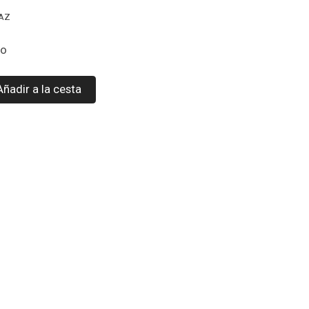
-AZ
co
Añadir a la cesta