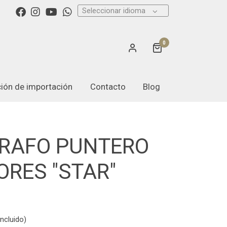
Seleccionar idioma
0
ación de importación
Contacto
Blog
GRAFO PUNTERO
ORES "STAR"
ncluido)