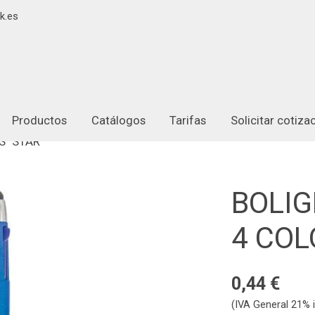
k.es
Productos
Catálogos
Tarifas
Solicitar cotiz
 "STAR"
BOLI
4 COL
0,44 €
(IVA General 21% i