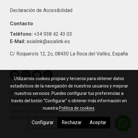
Declaración de Accesibilidad
Contacto
Teléfono:
+34 938 42 43 03
E-Mail:
asialink@asialink.es
C/ Roquerols 12, 2c, 08430 La Roca del Vallès, España
Utilizamos cookies propias y terceros para obtener datos
Aviso legal
estadísticos de la navegación de nuestros usuarios y mejorar
Política de cookies
nuestros servicios. Puedes configurar tus preferencias a
Gestión de cookies
través del botón “Configurar” o obtener más información en
Política de privacidad
nuestra
Política de cookies
.
Condiciones de compra
Declaración de accesibilidad
Configurar
Rechazar
Aceptar