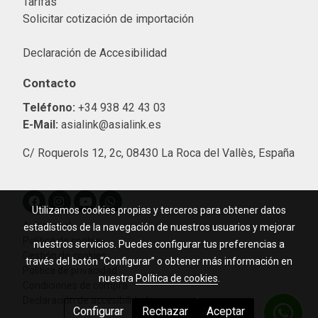
Tarifas
Solicitar cotización de importació
n
Declaración de Accesibilidad
Contacto
Teléfono:
+34 938 42 43 03
E-Mail:
asialink@asialink.es
C/ Roquerols 12, 2c, 08430 La Roca del Vallès, España
Utilizamos cookies propias y terceros para obtener datos
Aviso legal
estadísticos de la navegación de nuestros usuarios y mejorar
Política de cookies
nuestros servicios. Puedes configurar tus preferencias a
Gestión de cookies
través del botón “Configurar” o obtener más información en
Política de privacidad
nuestra
Política de cookies
.
Condiciones de compra
Declaración de accesibilidad
Configurar
Rechazar
Aceptar