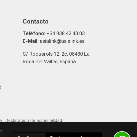
Contacto
Teléfono:
+34 938 42 43 03
E-Mail:
asialink@asialink.es
C/ Roquerols 12, 2c, 08430 La
Roca del Vallès, España
d
a
Declaración de accesibilidad
r