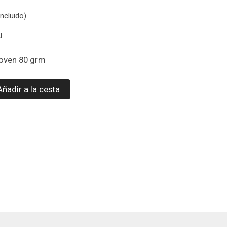
ncluido)
I
woven 80 grm
Añadir a la cesta