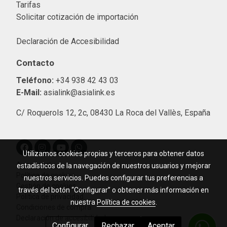
Tarifas
Solicitar cotización de importació
n
Declaración de Accesibilidad
Contacto
Teléfono:
+34 938 42 43 03
E-Mail:
asialink@asialink.es
C/ Roquerols 12, 2c, 08430 La Roca del Vallès, España
Utilizamos cookies propias y terceros para obtener datos
Aviso legal
estadísticos de la navegación de nuestros usuarios y mejorar
Política de cookies
nuestros servicios. Puedes configurar tus preferencias a
Gestión de cookies
través del botón “Configurar” o obtener más información en
Política de privacidad
nuestra
Política de cookies
.
Condiciones de compra
Declaración de accesibilidad
Configurar
Rechazar
Aceptar