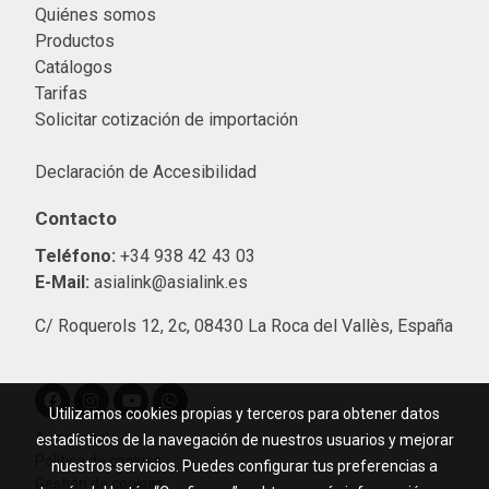
Quiénes somos
Productos
Catálogos
Tarifas
Solicitar cotización de importació
n
Declaración de Accesibilidad
Contacto
Teléfono:
+34 938 42 43 03
E-Mail:
asialink@asialink.es
C/ Roquerols 12, 2c, 08430 La Roca del Vallès, España
Utilizamos cookies propias y terceros para obtener datos
Aviso legal
estadísticos de la navegación de nuestros usuarios y mejorar
Política de cookies
nuestros servicios. Puedes configurar tus preferencias a
Gestión de cookies