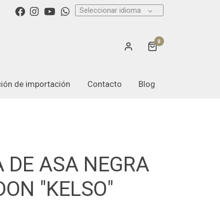
Seleccionar idioma
0
ación de importación
Contacto
Blog
 DE ASA NEGRA
ON "KELSO"