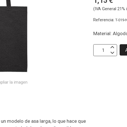
1,15 €
(IVA General 21% i
Referencia:
T-019-
Material: Algo
pliar la imagen
 un modelo de asa larga, lo que hace que