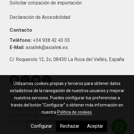
Solicitar cotización de importació
n
Declaración de Accesibilidad
Contacto
Teléfono:
+34 938 42 43 03
E-Mail:
asialink@asialink.es
C/ Roquerols 12, 2c, 08430 La Roca del Vallès, España
Utilizamos cookies propias y terceros para obtener datos
Aviso legal
estadísticos de la navegación de nuestros usuarios y mejorar
Política de cookies
nuestros servicios. Puedes configurar tus preferencias a
Gestión de cookies
través del botón “Configurar” o obtener más información en
Política de privacidad
nuestra
Política de cookies
.
Condiciones de compra
Declaración de accesibilidad
Configurar
Rechazar
Aceptar