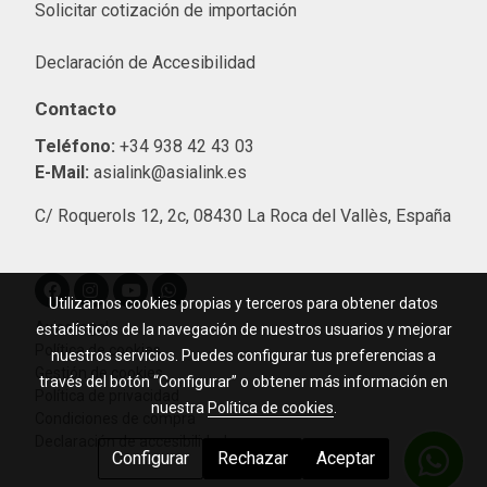
Solicitar cotización de importació
n
Declaración de Accesibilidad
Contacto
Teléfono:
+34 938 42 43 03
E-Mail:
asialink@asialink.es
C/ Roquerols 12, 2c, 08430 La Roca del Vallès, España
Utilizamos cookies propias y terceros para obtener datos
Aviso legal
estadísticos de la navegación de nuestros usuarios y mejorar
Política de cookies
nuestros servicios. Puedes configurar tus preferencias a
Gestión de cookies
través del botón “Configurar” o obtener más información en
Política de privacidad
nuestra
Política de cookies
.
Condiciones de compra
Declaración de accesibilidad
Configurar
Rechazar
Aceptar