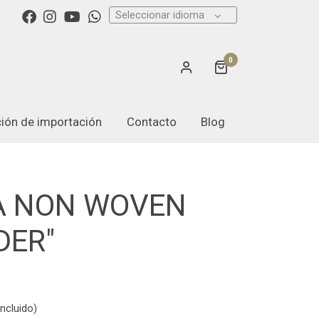
Seleccionar idioma
0
ación de importación
Contacto
Blog
A NON WOVEN
DER"
ncluido)