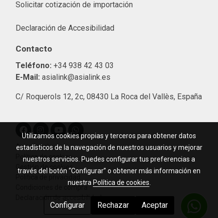
Solicitar cotización de importació
n
Declaración de Accesibilidad
Contacto
Teléfono:
+34 938 42 43 03
E-Mail:
asialink@asialink.es
C/ Roquerols 12, 2c, 08430 La Roca del Vallès, España
Utilizamos cookies propias y terceros para obtener datos
Aviso legal
estadísticos de la navegación de nuestros usuarios y mejorar
Política de cookies
nuestros servicios. Puedes configurar tus preferencias a
Gestión de cookies
través del botón “Configurar” o obtener más información en
Política de privacidad
nuestra
Política de cookies
.
Condiciones de compra
Declaración de accesibilidad
Configurar
Rechazar
Aceptar