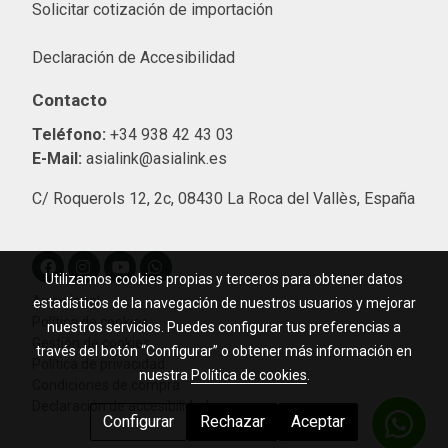
Solicitar cotización de importació
n
Declaración de Accesibilidad
Contacto
Teléfono:
+34 938 42 43 03
E-Mail:
asialink@asialink.es
C/ Roquerols 12, 2c, 08430 La Roca del Vallès, España
Utilizamos cookies propias y terceros para obtener datos
Aviso legal
estadísticos de la navegación de nuestros usuarios y mejorar
Política de cookies
nuestros servicios. Puedes configurar tus preferencias a
Gestión de cookies
través del botón “Configurar” o obtener más información en
Política de privacidad
nuestra
Política de cookies
.
Condiciones de compra
Declaración de accesibilidad
Configurar
Rechazar
Aceptar