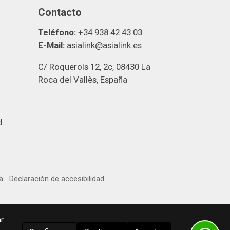
Contacto
Teléfono:
+34 938 42 43 03
E-Mail:
asialink@asialink.es
C/ Roquerols 12, 2c, 08430 La
Roca del Vallès, España
d
a
Declaración de accesibilidad
r