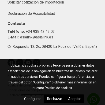
Solicitar cotización de importació
n
Declaración de Accesibilidad
Contacto
Teléfono:
+34 938 42 43 03
E-Mail:
asialink@asialink.es
C/ Roquerols 12, 2c, 08430 La Roca del Vallès, España
Utilizamos cookies propias y terceros para obtener datos
Aviso legal
estadísticos de la navegación de nuestros usuarios y mejorar
Política de cookies
nuestros servicios. Puedes configurar tus preferencias a
Gestión de cookies
través del botón “Configurar” o obtener más información en
Política de privacidad
nuestra
Política de cookies
.
Condiciones de compra
Declaración de accesibilidad
Configurar
Rechazar
Aceptar