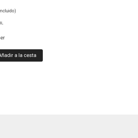
ncluido)
BL
ter
Añadir a la cesta