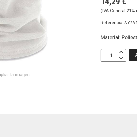
14,29 €
(IVA General 21% i
Referencia:
S-028-
Material: Polies
pliar la imagen