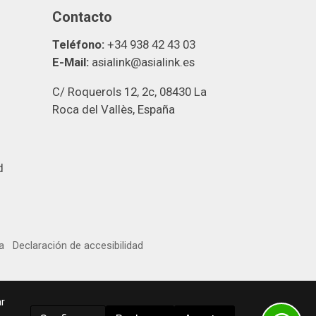
Contacto
Teléfono:
+34 938 42 43 03
E-Mail:
asialink@asialink.es
C/ Roquerols 12, 2c, 08430 La
Roca del Vallès, España
d
a
Declaración de accesibilidad
r