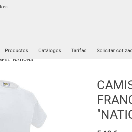
k.es
Productos
Catálogos
Tarifas
Solicitar cotiz
FBL "NATIONS"
CAMI
FRANC
"NATI