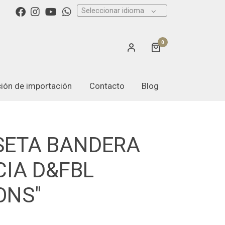
Seleccionar idioma
0
ación de importación
Contacto
Blog
SETA BANDERA
IA D&FBL
ONS"