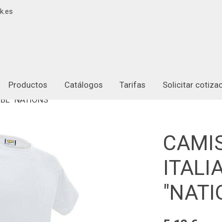
k.es
Productos
Catálogos
Tarifas
Solicitar cotiz
BL "NATIONS"
CAMI
ITALI
"NATI