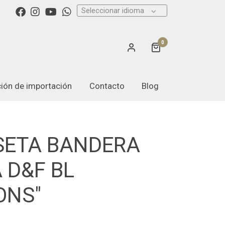
Seleccionar idioma
0
ación de importación
Contacto
Blog
SETA BANDERA
A D&F BL
ONS"