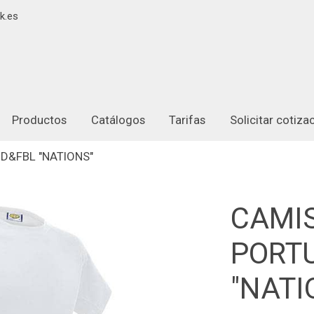
k.es
Productos
Catálogos
Tarifas
Solicitar cotiz
D&FBL "NATIONS"
CAMI
PORT
"NATI