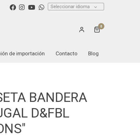
Seleccionar idioma
0
ación de importación
Contacto
Blog
SETA BANDERA
UGAL D&FBL
ONS"