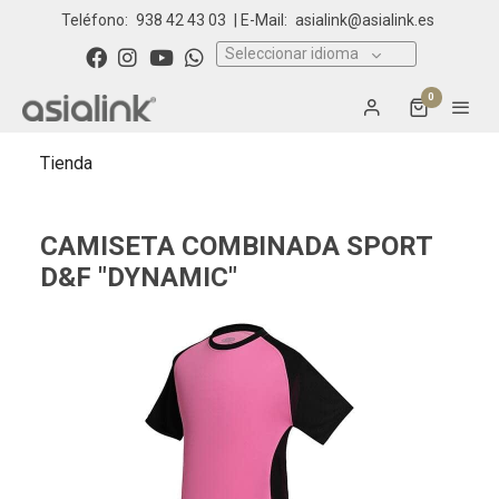
Teléfono:
938 42 43 03
| E-Mail:
asialink@asialink.es
Seleccionar idioma
0
Tienda
CAMISETA COMBINADA SPORT
D&F "DYNAMIC"