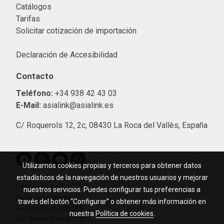
Catálogos
Tarifas
Solicitar cotización de importació
n
Declaración de Accesibilidad
Contacto
Teléfono:
+34 938 42 43 03
E-Mail:
asialink@asialink.es
C/ Roquerols 12, 2c, 08430 La Roca del Vallès, España
Utilizamos cookies propias y terceros para obtener datos
Aviso legal
estadísticos de la navegación de nuestros usuarios y mejorar
Política de cookies
nuestros servicios. Puedes configurar tus preferencias a
Gestión de cookies
través del botón “Configurar” o obtener más información en
Política de privacidad
nuestra
Política de cookies
.
Condiciones de compra