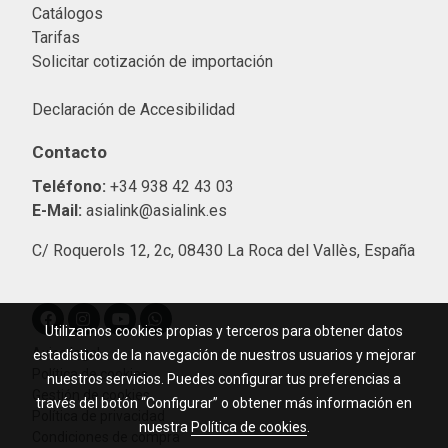
Catálogos
Tarifas
Solicitar cotización de importació
n
Declaración de Accesibilidad
Contacto
Teléfono:
+34 938 42 43 03
E-Mail:
asialink@asialink.es
C/ Roquerols 12, 2c, 08430 La Roca del Vallès, España
Utilizamos cookies propias y terceros para obtener datos
Aviso legal
estadísticos de la navegación de nuestros usuarios y mejorar
Política de cookies
nuestros servicios. Puedes configurar tus preferencias a
Gestión de cookies
través del botón “Configurar” o obtener más información en
Política de privacidad
nuestra
Política de cookies
.
Condiciones de compra