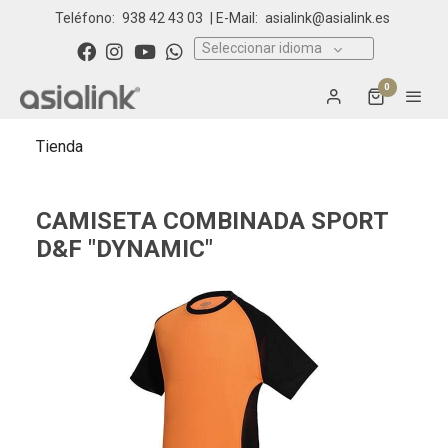
Teléfono:
938 42 43 03
| E-Mail:
asialink@asialink.es
Seleccionar idioma
0
Tienda
CAMISETA COMBINADA SPORT
D&F "DYNAMIC"