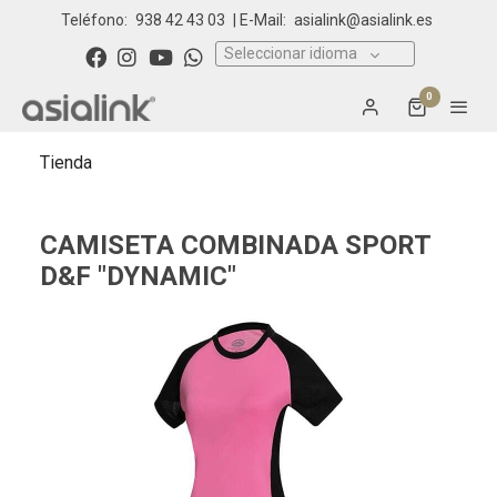
Teléfono:
938 42 43 03
| E-Mail:
asialink@asialink.es
Seleccionar idioma
0
Tienda
CAMISETA COMBINADA SPORT
D&F "DYNAMIC"