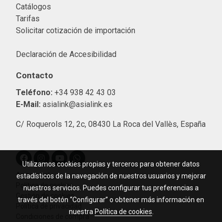
Catálogos
Tarifas
Solicitar cotización de importació
n
Declaración de Accesibilidad
Contacto
Teléfono:
+34 938 42 43 03
E-Mail:
asialink@asialink.es
C/ Roquerols 12, 2c, 08430 La Roca del Vallès, España
Utilizamos cookies propias y terceros para obtener datos
Aviso legal
estadísticos de la navegación de nuestros usuarios y mejorar
Política de cookies
nuestros servicios. Puedes configurar tus preferencias a
Gestión de cookies
través del botón “Configurar” o obtener más información en
Política de privacidad
nuestra
Política de cookies
.
Condiciones de compra