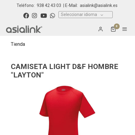
Teléfono:
938 42 43 03
| E-Mail:
asialink@asialink.es
Seleccionar idioma
0
Tienda
CAMISETA LIGHT D&F HOMBRE
"LAYTON"