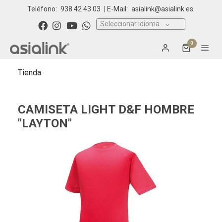
Teléfono:
938 42 43 03
| E-Mail:
asialink@asialink.es
Seleccionar idioma
0
Tienda
CAMISETA LIGHT D&F HOMBRE
"LAYTON"