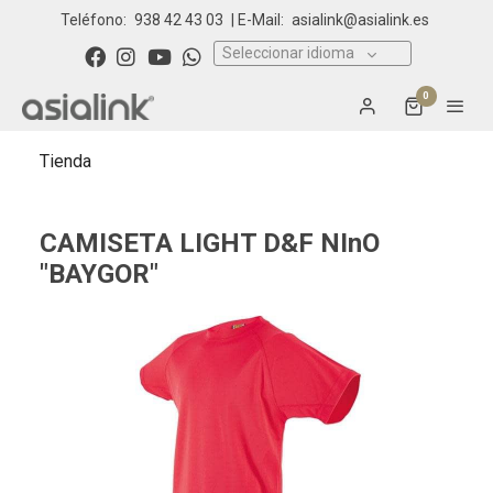
Teléfono:
938 42 43 03
| E-Mail:
asialink@asialink.es
Seleccionar idioma
0
Tienda
CAMISETA LIGHT D&F NInO
"BAYGOR"