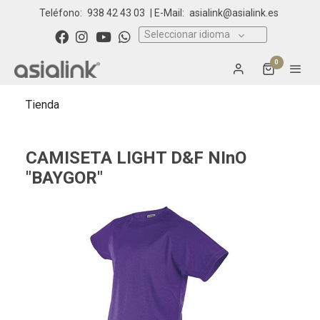
Teléfono:
938 42 43 03
| E-Mail:
asialink@asialink.es
Seleccionar idioma
0
Tienda
CAMISETA LIGHT D&F NInO
"BAYGOR"