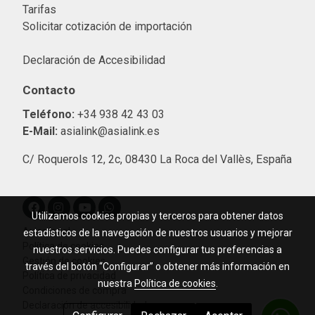
Tarifas
Solicitar cotización de importació
n
Declaración de Accesibilidad
Contacto
Teléfono:
+34 938 42 43 03
E-Mail:
asialink@asialink.es
C/ Roquerols 12, 2c, 08430 La Roca del Vallès, España
Utilizamos cookies propias y terceros para obtener datos
Aviso legal
estadísticos de la navegación de nuestros usuarios y mejorar
Política de cookies
nuestros servicios. Puedes configurar tus preferencias a
Gestión de cookies
través del botón “Configurar” o obtener más información en
Política de privacidad
nuestra
Política de cookies
.
Condiciones de compra
Declaración de accesibilidad