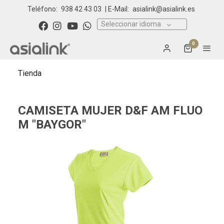
Teléfono:
938 42 43 03
| E-Mail:
asialink@asialink.es
Seleccionar idioma
0
Tienda
CAMISETA MUJER D&F AM FLUO
M "BAYGOR"