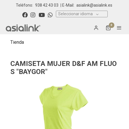
Teléfono:
938 42 43 03
| E-Mail:
asialink@asialink.es
Seleccionar idioma
0
Tienda
CAMISETA MUJER D&F AM FLUO
S "BAYGOR"