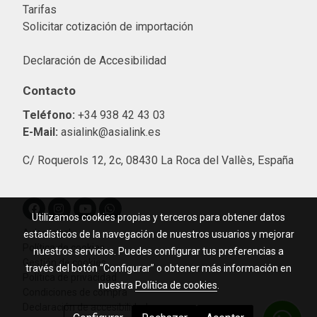
Tarifas
Solicitar cotización de importació
n
Declaración de Accesibilidad
Contacto
Teléfono:
+34 938 42 43 03
E-Mail:
asialink@asialink.es
C/ Roquerols 12, 2c, 08430 La Roca del Vallès, España
Utilizamos cookies propias y terceros para obtener datos
Aviso legal
estadísticos de la navegación de nuestros usuarios y mejorar
Política de cookies
nuestros servicios. Puedes configurar tus preferencias a
Gestión de cookies
través del botón “Configurar” o obtener más información en
Política de privacidad
nuestra
Política de cookies
.
Condiciones de compra
Declaración de accesibilidad