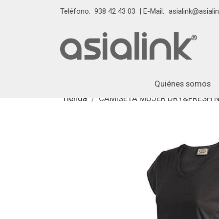
Teléfono:
938 42 43 03
| E-Mail:
asialink@asialin
Quiénes somos
Tienda
CAMISETA MUJER DRY&FRESH N