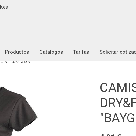
k.es
Productos
Catálogos
Tarifas
Solicitar cotiz
E M "BAYGOR"
CAMI
DRY&
"BAYG