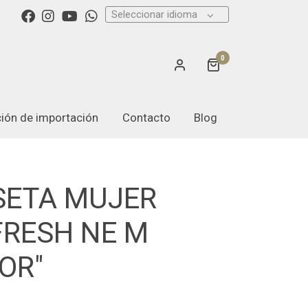
Seleccionar idioma
0
ación de importación
Contacto
Blog
SETA MUJER
FRESH NE M
OR"