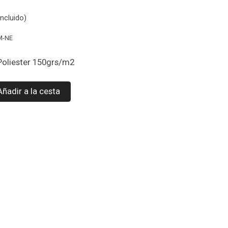
ncluido)
M-NE
Poliester 150grs/m2
Añadir a la cesta