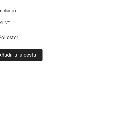
ncluido)
XL-VE
Poliester
Añadir a la cesta