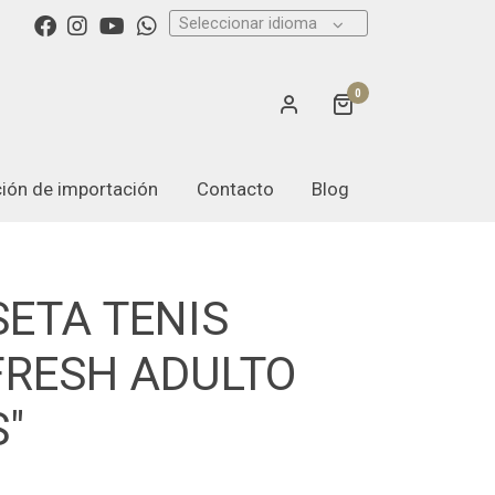
Seleccionar idioma
0
ación de importación
Contacto
Blog
ETA TENIS
FRESH ADULTO
S"