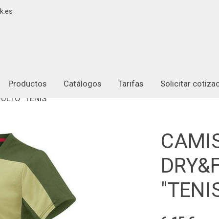
k.es
Productos
Catálogos
Tarifas
Solicitar cotiz
ULTO "TENIS"
CAMIS
DRY&
"TENI