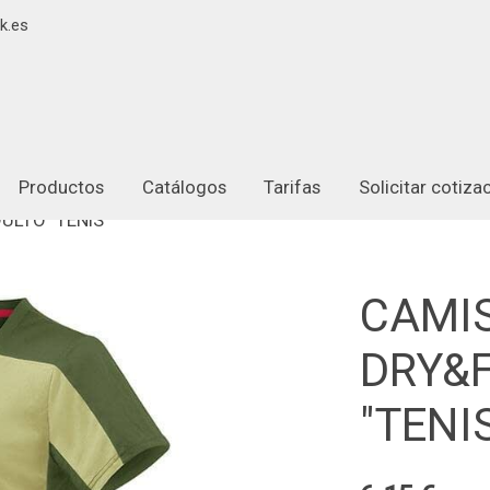
k.es
Productos
Catálogos
Tarifas
Solicitar cotiz
ULTO "TENIS"
CAMIS
DRY&
"TENI