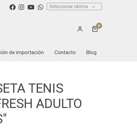
Seleccionar idioma
0
ación de importación
Contacto
Blog
ETA TENIS
FRESH ADULTO
S"