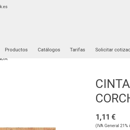
k.es
Productos
Catálogos
Tarifas
Solicitar cotiz
NDA"
CINT
CORC
1,11 €
(IVA General 21% i