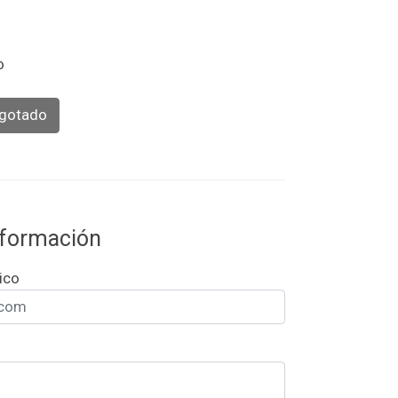
o
gotado
información
ico