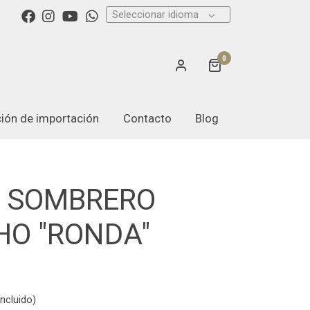
Seleccionar idioma
0
ación de importación
Contacto
Blog
A SOMBRERO
HO "RONDA"
ncluido)